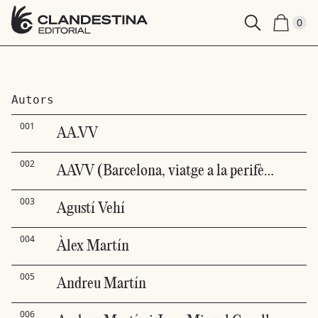
0
Autors
001
AA.VV
002
AAVV (Barcelona, viatge a la perifèria criminal)
003
Agustí Vehí
004
Àlex Martín
005
Andreu Martín
006