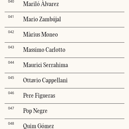
040
Mariló Àlvarez
041
Mario Zambújal
042
Màrius Moneo
043
Massimo Carlotto
044
Maurici Serrahima
045
Ottavio Cappellani
046
Pere Figueras
047
Pop Negre
048
Quim Gómez