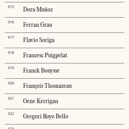
015
Dora Muñoz
016
Ferran Grau
017
Flavio Soriga
018
Francesc Puigpelat
019
Franck Bouysse
020
François Thomazeau
021
Gene Kerrigan
022
Gregori Royo Bello
023