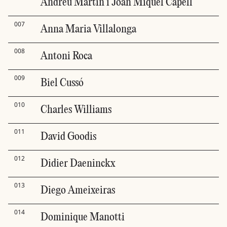
Andreu Martín i Joan Miquel Capell
007
Anna Maria Villalonga
008
Antoni Roca
009
Biel Cussó
010
Charles Williams
011
David Goodis
012
Didier Daeninckx
013
Diego Ameixeiras
014
Dominique Manotti