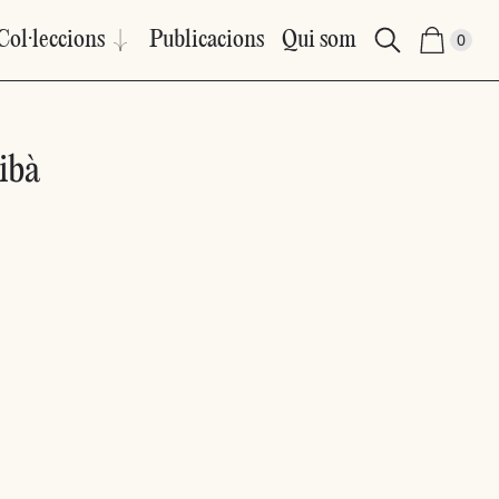
Col·leccions
Publicacions
Qui som
0
ibà