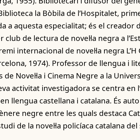
erga, 1955). Bibliotecari i difusor del gè
 Biblioteca la Bòbila de l’Hospitalet, prim
a a aquesta especialitat; és el creador d
r club de lectura de novel·la negra a l’E
emi internacional de novel·la negra L’H 
celona, 1974). Professor de llengua i li
s de Novel·la i Cinema Negre a la Univers
va activitat investigadora se centra en l
en llengua castellana i catalana. És aut
ènere negre entre les quals destaca Cata
tudi de la novel·la policíaca catalana del