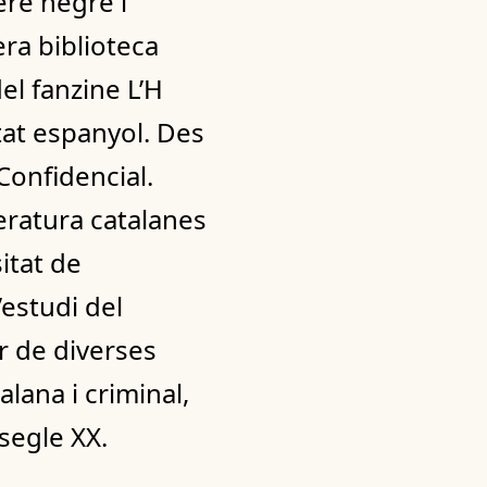
nere negre i
era biblioteca
el fanzine L’H
stat espanyol. Des
Confidencial.
teratura catalanes
itat de
’estudi del
or de diverses
lana i criminal,
 segle XX.