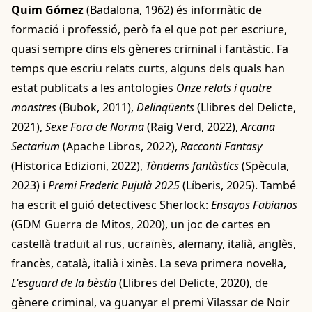
Quim Gómez
(Badalona, 1962) és informàtic de
formació i professió, però fa el que pot per escriure,
quasi sempre dins els gèneres criminal i fantàstic. Fa
temps que escriu relats curts, alguns dels quals han
estat publicats a les antologies
Onze relats i quatre
monstres
(Bubok, 2011),
Delinqüents
(Llibres del Delicte,
2021),
Sexe Fora de Norma
(Raig Verd, 2022),
Arcana
Sectarium
(Apache Libros, 2022),
Racconti Fantasy
(Historica Edizioni, 2022),
Tàndems fantàstics
(Spècula,
2023) i
Premi Frederic Pujulà 2025
(Líberis, 2025). També
ha escrit el guió detectivesc Sherlock:
Ensayos Fabianos
(GDM Guerra de Mitos, 2020), un joc de cartes en
castellà traduït al rus, ucraïnès, alemany, italià, anglès,
francès, català, italià i xinès. La seva primera novel·la,
L'esguard de la bèstia
(Llibres del Delicte, 2020), de
gènere criminal, va guanyar el premi Vilassar de Noir