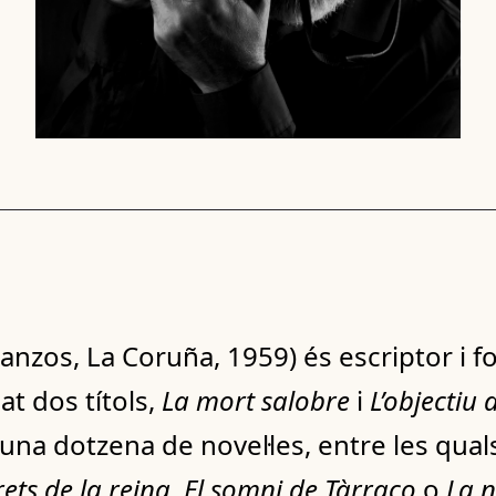
anzos, La Coruña, 1959) és escriptor i fo
t dos títols,
La mort salobre
i
L’objectiu 
una dotzena de novel·les, entre les qua
rets de la reina
,
El somni de Tàrraco
o
La n