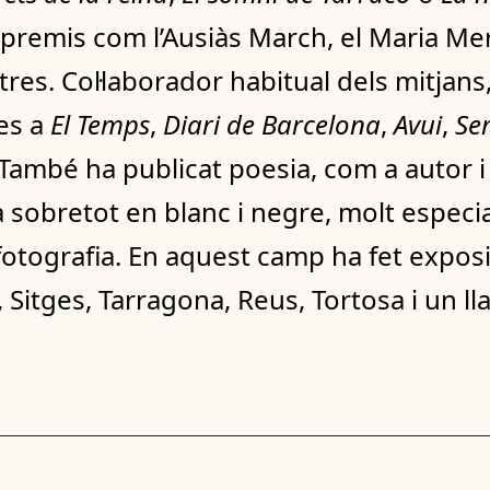
 premis com l’Ausiàs March, el Maria Mer
tres. Col·laborador habitual dels mitjans,
ves a
El Temps
,
Diari de Barcelona
,
Avui
,
Se
 També ha publicat poesia, com a autor i
a sobretot en blanc i negre, molt especi
 fotografia. En aquest camp ha fet expos
Sitges, Tarragona, Reus, Tortosa i un lla