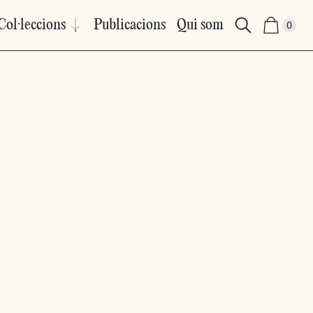
Col·leccions
Publicacions
Qui som
0