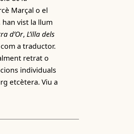
cè Marçal o el
 han vist la llum
rra d’Or
,
L’illa dels
 com a traductor.
alment retrat o
icions individuals
rg etcètera. Viu a