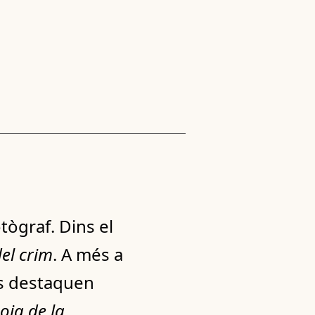
tògraf. Dins el
del crim
. A més a
ls destaquen
oia de la