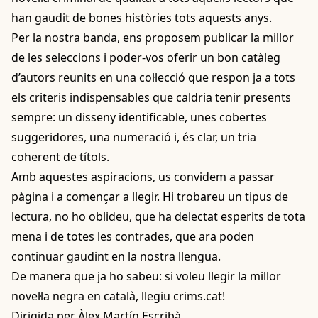
han gaudit de bones històries tots aquests anys.
Per la nostra banda, ens proposem publicar la millor
de les seleccions i poder-vos oferir un bon catàleg
d’autors reunits en una col·lecció que respon ja a tots
els criteris indispensables que caldria tenir presents
sempre: un disseny identificable, unes cobertes
suggeridores, una numeració i, és clar, un tria
coherent de títols.
Amb aquestes aspiracions, us convidem a passar
pàgina i a començar a llegir. Hi trobareu un tipus de
lectura, no ho oblideu, que ha delectat esperits de tota
mena i de totes les contrades, que ara poden
continuar gaudint en la nostra llengua.
De manera que ja ho sabeu: si voleu llegir la millor
novel·la negra en català, llegiu crims.cat!
Dirigida per Àlex Martín Escribà