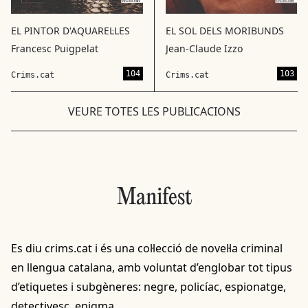
EL SOL DELS MORIBUNDS
EL PINTOR D'AQUAREL·LES
Jean-Claude Izzo
Francesc Puigpelat
104
103
Crims.cat
Crims.cat
VEURE TOTES LES PUBLICACIONS
Manifest
Es diu crims.cat i és una col·lecció de novel·la criminal
en llengua catalana, amb voluntat d’englobar tot tipus
d’etiquetes i subgèneres: negre, policíac, espionatge,
detectivesc, enigma…