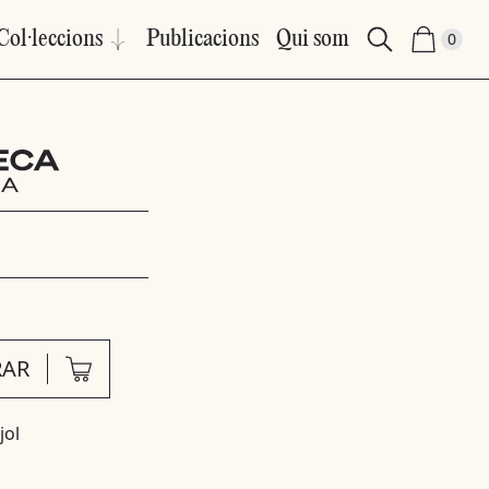
Col·leccions
Publicacions
Qui som
0
AR
jol