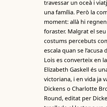
travessar un oceà i via
una família. Però la com
moment: allà hi regnen l
foraster. Malgrat el seu
costums percebuts com a
escala quan se l’acusa 
Lois es converteix en la
Elizabeth Gaskell és un
victoriana, i en vida j
Dickens o Charlotte Br
Round, editat per Dicken