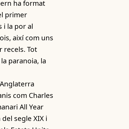
atern ha format
el primer
i la por al
Lois, així com uns
 recels. Tot
la paranoia, la
’Anglaterra
ranis com Charles
anari All Year
 del segle XIX i