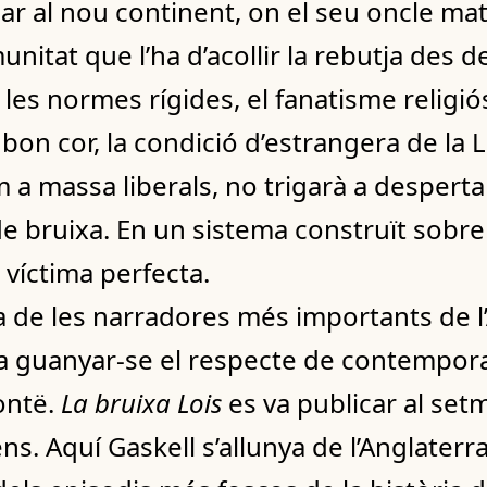
tjar al nou continent, on el seu oncle m
unitat que l’ha d’acollir la rebutja des d
es normes rígides, el fanatisme religiós 
 bon cor, la condició d’estrangera de la 
 massa liberals, no trigarà a despertar
de bruixa. En un sistema construït sobre 
 víctima perfecta.
a de les narradores més importants de l
a va guanyar-se el respecte de contempo
ontë.
La bruixa Lois
es va publicar al setm
s. Aquí Gaskell s’allunya de l’Anglaterra