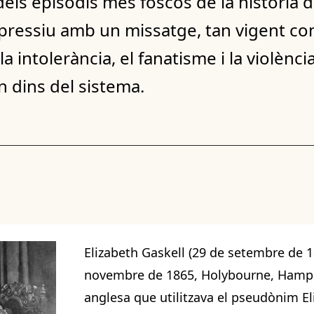
 dels episodis més foscos de la història d
 opressiu amb un missatge, tan vigent com
la intolerància, el fanatisme i la violènc
 dins del sistema.
Elizabeth Gaskell (29 de setembre de 1
novembre de 1865, Holybourne, Hampsh
anglesa que utilitzava el pseudònim E