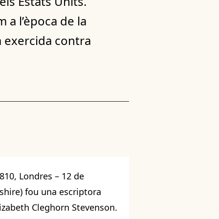
els Estats Units.
 a l’època de la
ia exercida contra
810, Londres – 12 de
ire) fou una escriptora
lizabeth Cleghorn Stevenson.