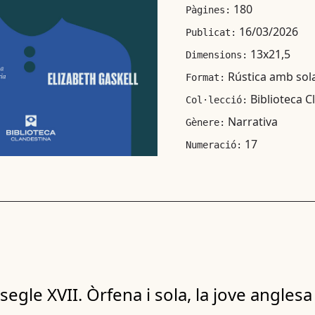
180
Pàgines:
16/03/2026
Publicat:
13x21,5
Dimensions:
Rústica amb sol
Format:
Biblioteca C
Col·lecció:
Narrativa
Gènere:
17
Numeració:
 segle XVII. Òrfena i sola, la jove angles