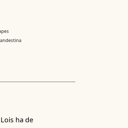
apes
landestina
a Lois ha de