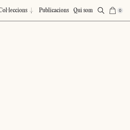
Col·leccions
Publicacions
Qui som
0