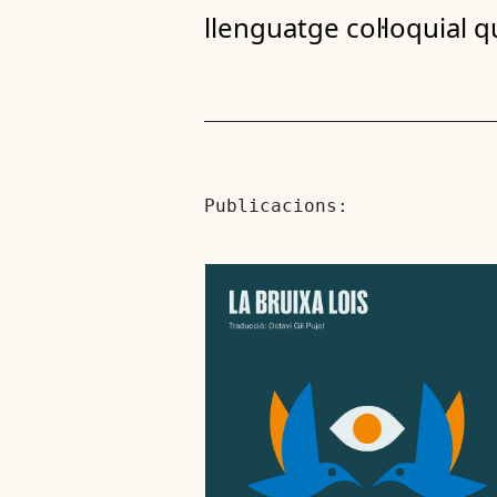
llenguatge col·loquial q
Publicacions: