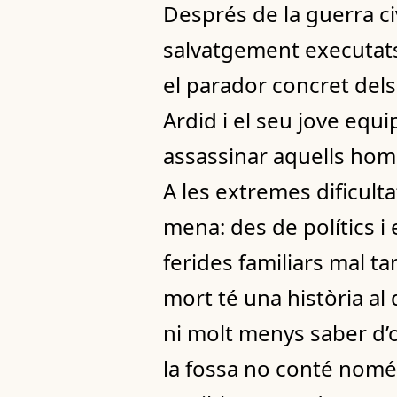
Després de la guerra civ
salvatgement executats
el parador concret dels
Ardid i el seu jove equi
assassinar aquells homes
A les extremes dificulta
mena: des de polítics i 
ferides familiars mal ta
mort té una història al 
ni molt menys saber d’o
la fossa no conté nomé