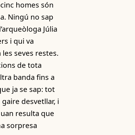
à, cinc homes són
na. Ningú no sap
l’arqueòloga Júlia
rs i qui va
m les seves restes.
cions de tota
altra banda fins a
ue ja se sap: tot
gaire desvetllar, i
quan resulta que
na sorpresa