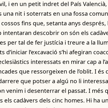
il, i en un petit indret del País Valenci
 una nit i soterrats en una fossa comu
 cossos fins que, setanta anys després, 
p intentaran descobrir on són els cadàve
 per tal de fer justícia i treure a la llu
ts d’iniciar l’excavació s’hi afegiran coac
eclesiàstics interessats en mirar cap a l’
ncades que ressorgeixen de l’oblit. I és q
darrere que potser a algú no li interessa 
n venim i desenterrar el passat. I més 
s els cadàvers dels cinc homes. Hi ha u