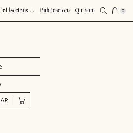
Col·leccions
Publicacions
Qui som
0
S
a
AR