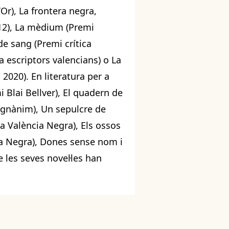
’Or), La frontera negra,
12), La mèdium (Premi
de sang (Premi crítica
a escriptors valencians) o La
2020). En literatura per a
 Blai Bellver), El quadern de
agnànim), Un sepulcre de
la València Negra), Els ossos
la Negra), Dones sense nom i
 les seves novel·les han