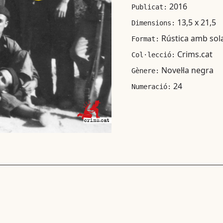
2016
Publicat:
13,5 x 21,5
Dimensions:
Rústica amb sol
Format:
Crims.cat
Col·lecció:
Novel·la negra
Gènere:
24
Numeració: