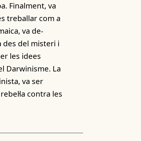
a. Finalment, va
és treballar com a
maica, va de-
 des del misteri i
per les idees
 el Darwinisme. La
nista, va ser
ebel·la contra les