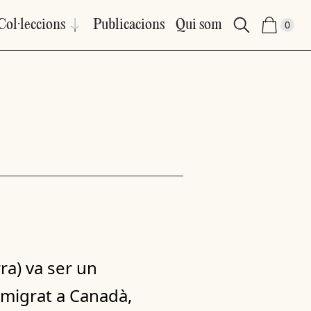
Col·leccions
Publicacions
Qui som
0
ra) va ser un
 emigrat a Canadà,