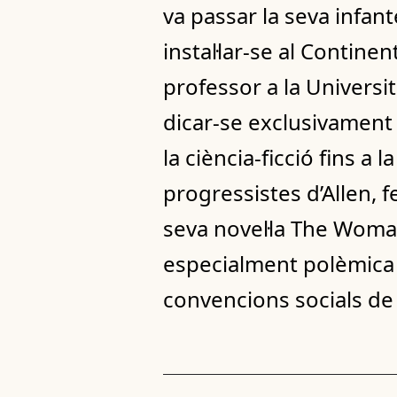
va passar la seva infan
instal·lar-se al Contin
professor a la Universit
dicar-se exclusivament a
la ciència-ficció fins a
progressistes d’Allen, f
seva novel·la The Woman
especialment polèmica 
convencions socials de 