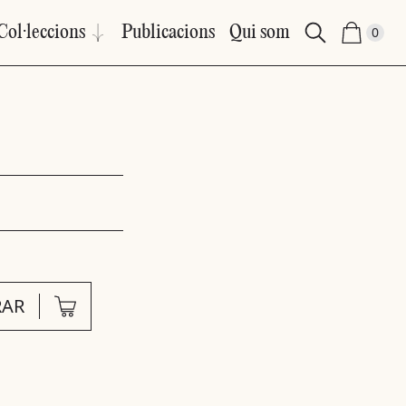
Col·leccions
Publicacions
Qui som
0
AR