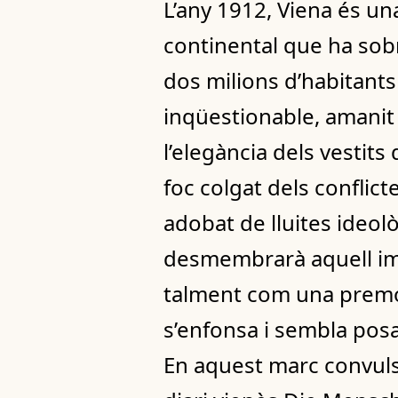
L’any 1912, Viena és un
continental que ha sob
dos milions d’habitants 
inqüestionable, amanit p
l’elegància dels vestits
foc colgat dels conflict
adobat de lluites ideolò
desmembrarà aquell imper
talment com una premon
s’enfonsa i sembla posar
En aquest marc convuls