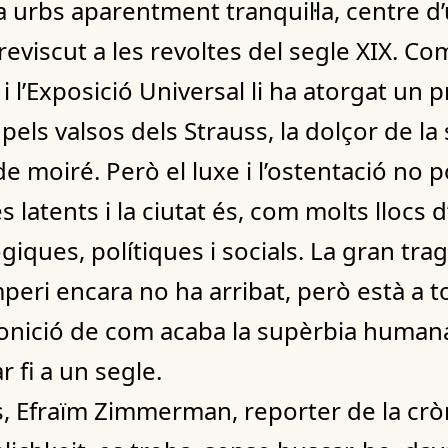
a urbs aparentment tranquil·la, centre d
reviscut a les revoltes del segle XIX. 
i l’Exposició Universal li ha atorgat un p
els valsos dels Strauss, la dolçor de la 
 de moiré. Però el luxe i l’ostentació no
es latents i la ciutat és, com molts llocs
giques, polítiques i socials. La gran tra
i encara no ha arribat, però està a tocar
ició de com acaba la supèrbia humana,
 fi a un segle.
, Efraïm Zimmerman, reporter de la cròn