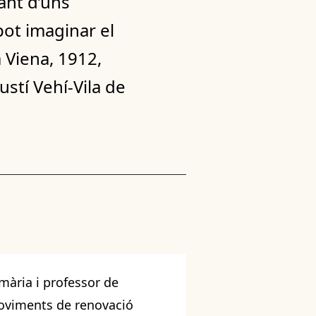
ant d’uns
pot imaginar el
a Viena, 1912,
stí Vehí-Vila de
imària i professor de
moviments de renovació