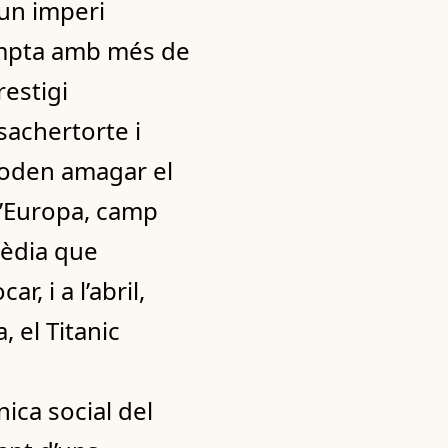
’un imperi
Compta amb més de
restigi
sachertorte i
 poden amagar el
 d’Europa, camp
gèdia que
, i a l’abril,
 el Titanic
ica social del