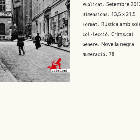
Setembre 201
Publicat:
13,5 x 21,5
Dimensions:
Rústica amb sol
Format:
Crims.cat
Col·lecció:
Novel·la negra
Gènere:
78
Numeració: