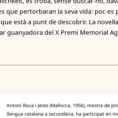
lichkeit, es troba, sense buscar-ho, dav
es que pertorbaran la seva vida: poc es 
l que està a punt de descobrir. La novel·l
tar guanyadora del X Premi Memorial Agu
Antoni Roca i Jerez (Mallorca, 1956), mestre de pr
llengua catalana a secundària, ha participat en 