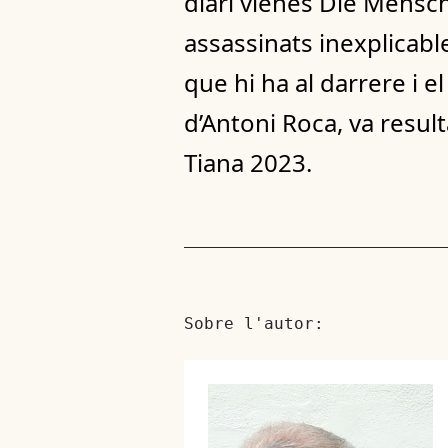
diari vienès Die Mensch
assassinats inexplicabl
que hi ha al darrere i e
d’Antoni Roca, va resul
Tiana 2023.
Sobre l'autor: