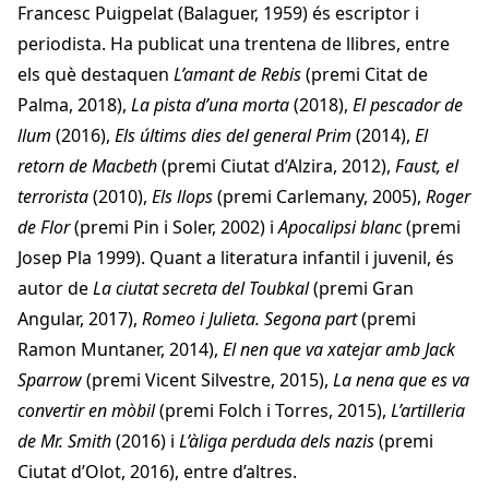
Francesc Puigpelat (Balaguer, 1959) és escriptor i
periodista. Ha publicat una trentena de llibres, entre
els què destaquen
L’amant de Rebis
(premi Citat de
Palma, 2018),
La pista d’una morta
(2018),
El pescador de
llum
(2016),
Els últims dies del general Prim
(2014),
El
retorn de Macbeth
(premi Ciutat d’Alzira, 2012),
Faust, el
terrorista
(2010),
Els llops
(premi Carlemany, 2005),
Roger
de Flor
(premi Pin i Soler, 2002) i
Apocalipsi blanc
(premi
Josep Pla 1999). Quant a literatura infantil i juvenil, és
autor de
La ciutat secreta del Toubkal
(premi Gran
Angular, 2017),
Romeo i Julieta.
Segona part
(premi
Ramon Muntaner, 2014),
El nen que va xatejar amb Jack
Sparrow
(premi Vicent Silvestre, 2015),
La nena que es va
convertir en mòbil
(premi Folch i Torres, 2015),
L’artilleria
de Mr. Smith
(2016) i
L’àliga perduda dels nazis
(premi
Ciutat d’Olot, 2016), entre d’altres.