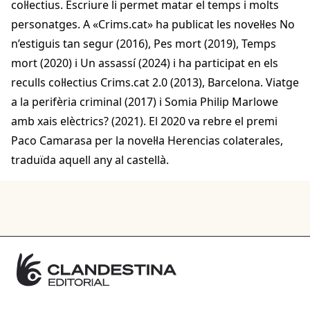
col·lectius. Escriure li permet matar el temps i molts
personatges. A «Crims.cat» ha publicat les novel·les No
n’estiguis tan segur (2016), Pes mort (2019), Temps
mort (2020) i Un assassí (2024) i ha participat en els
reculls col·lectius Crims.cat 2.0 (2013), Barcelona. Viatge
a la perifèria criminal (2017) i Somia Philip Marlowe
amb xais elèctrics? (2021). El 2020 va rebre el premi
Paco Camarasa per la novel·la Herencias colaterales,
traduïda aquell any al castellà.