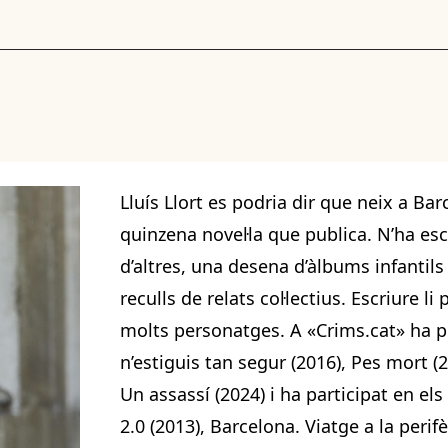
Lluís Llort es podria dir que neix a Ba
quinzena novel·la que publica. N’ha es
d’altres, una desena d’àlbums infantils
reculls de relats col·lectius. Escriure l
molts personatges. A «Crims.cat» ha pu
n’estiguis tan segur (2016), Pes mort (
Un assassí (2024) i ha participat en els 
2.0 (2013), Barcelona. Viatge a la perif