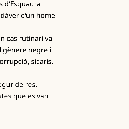
os d’Esquadra
cadàver d’un home
n cas rutinari va
l gènere negre i
orrupció, sicaris,
egur de res.
stes que es van