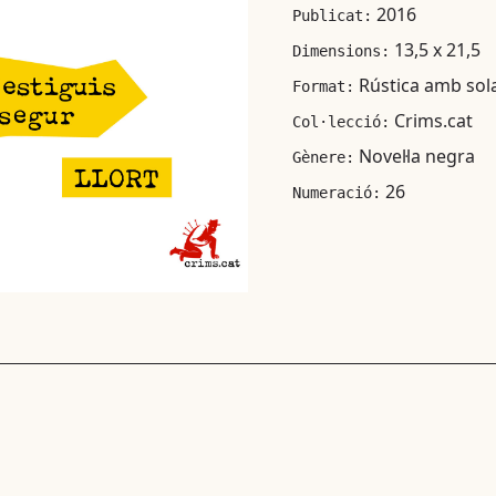
2016
Publicat:
13,5 x 21,5
Dimensions:
Rústica amb sol
Format:
Crims.cat
Col·lecció:
Novel·la negra
Gènere:
26
Numeració: