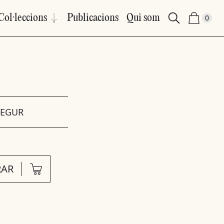
Col·leccions
Publicacions
Qui som
0
SEGUR
AR