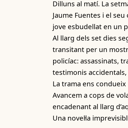
Dilluns al matí. La se
Jaume Fuentes i el seu
jove esbudellat en un p
Al llarg dels set dies s
transitant per un mostr
policíac: assassinats, tr
testimonis accidentals,
La trama ens condueix p
Avancem a cops de vola
encadenant al llarg d’aq
Una novel·la imprevisibl