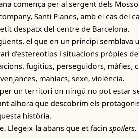
tmana comença per al sergent dels Moss
 company, Santi Planes, amb el cas del 
etit despatx del centre de Barcelona.
egüents, el que en un principi semblava u
ari d’estereotips i situacions pròpies de
aïcions, fugitius, perseguidors, màfies, c
 venjances, maníacs, sexe, violència.
er un territori on ningú no pot estar s
nt alhora que descobrim els protagoni
uesta història.
e. Llegeix-la abans que et facin
spoilers
.