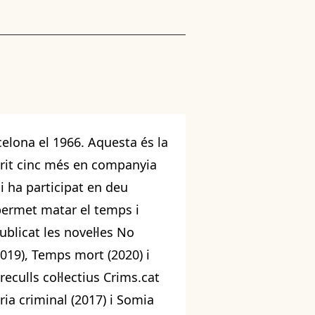
rcelona el 1966. Aquesta és la
crit cinc més en companyia
 i ha participat en deu
i permet matar el temps i
blicat les novel·les No
2019), Temps mort (2020) i
reculls col·lectius Crims.cat
èria criminal (2017) i Somia