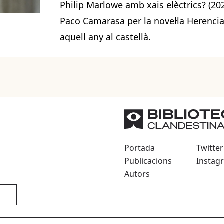
Philip Marlowe amb xais elèctrics? (202
Paco Camarasa per la novel·la Herencia
aquell any al castellà.
Portada
Twitter
Publicacions
Instag
Autors
r