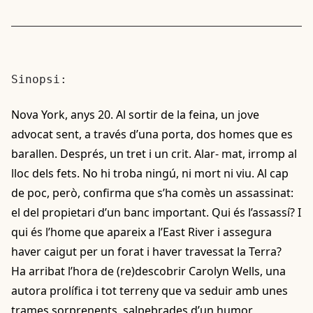
Sinopsi:
Nova York, anys 20. Al sortir de la feina, un jove
advocat sent, a través d’una porta, dos homes que es
barallen. Després, un tret i un crit. Alar- mat, irromp al
lloc dels fets. No hi troba ningú, ni mort ni viu. Al cap
de poc, però, confirma que s’ha comès un assassinat:
el del propietari d’un banc important. Qui és l’assassí? I
qui és l’home que apareix a l’East River i assegura
haver caigut per un forat i haver travessat la Terra?
Ha arribat l’hora de (re)descobrir Carolyn Wells, una
autora prolífica i tot terreny que va seduir amb unes
trames sorprenents, salpebrades d’un humor