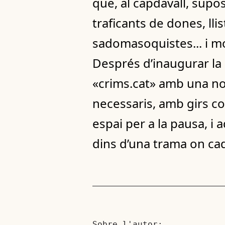
que, al capdavall, sup
traficants de dones, lli
sadomasoquistes... i m
Després d’inaugurar la 
«crims.cat» amb una nov
necessaris, amb girs co
espai per a la pausa, i
dins d’una trama on ca
Sobre l'autor: