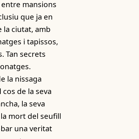
au entre mansions
lusiu que ja en
 la ciutat, amb
natges i tapissos,
s. Tan secrets
sonatges.
de la nissaga
el cos de la seva
ncha, la seva
a mort del seufill
obar una veritat