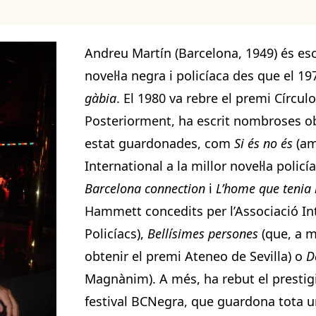
Andreu Martín (Barcelona, 1949) és esc
novel·la negra i policíaca des que el 1
gàbia
. El 1980 va rebre el premi Círcu
Posteriorment, ha escrit nombroses o
estat guardonades, com
Si és no és
(am
International a la millor novel·la polic
Barcelona connection
i
L’home que tenia 
Hammett concedits per l’Associació Int
Policíacs),
Bellísimes persones
(que, a 
obtenir el premi Ateneo de Sevilla) o
D
Magnànim). A més, ha rebut el prestig
festival BCNegra, que guardona tota u