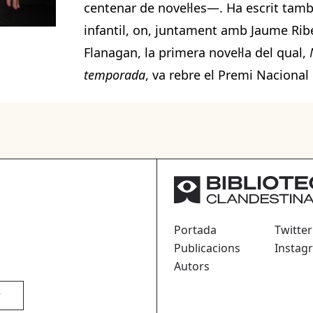
centenar de novel·les—. Ha escrit també
infantil, on, juntament amb Jaume Ribe
Flanagan, la primera novel·la del qual,
temporada
, va rebre el Premi Nacional 
Portada
Twitter
Publicacions
Instag
Autors
r