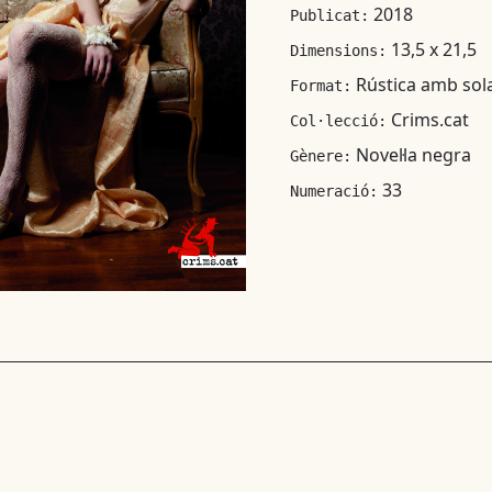
2018
Publicat:
13,5 x 21,5
Dimensions:
Rústica amb sol
Format:
Crims.cat
Col·lecció:
Novel·la negra
Gènere:
33
Numeració: