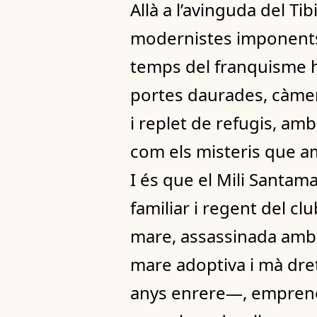
Allà a l’avinguda del Ti
modernistes imponents,
temps del franquisme ha
portes daurades, càmeres
i replet de refugis, am
com els misteris que 
I és que el Mili Santama
familiar i regent del clu
mare, assassinada amb 
mare adoptiva i mà dret
anys enrere—, emprenen 