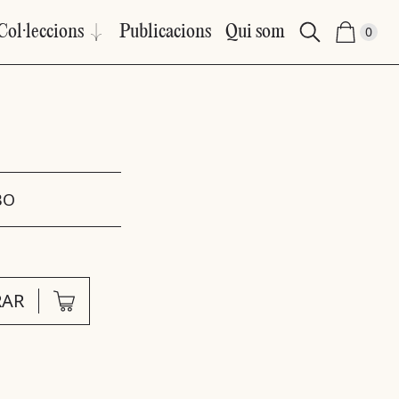
Col·leccions
Publicacions
Qui som
0
BO
AR