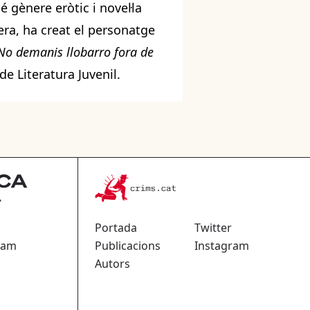
 gènere eròtic i novel·la
ra, ha creat el personatge
No demanis llobarro fora de
de Literatura Juvenil.
Portada
Twitter
ram
Publicacions
Instagram
Autors