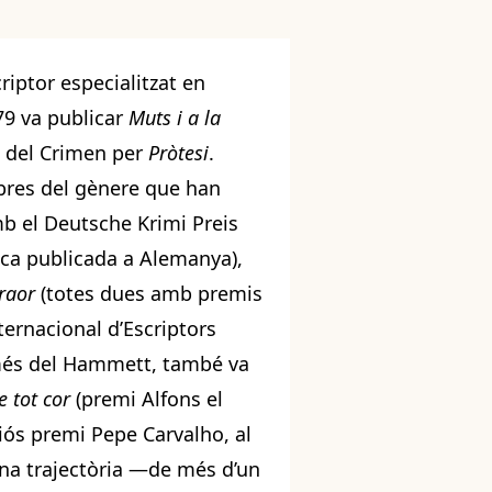
riptor especialitzat en
979 va publicar
Muts i a la
lo del Crimen per
Pròtesi
.
bres del gènere que han
b el Deutsche Krimi Preis
íaca publicada a Alemanya),
raor
(totes dues amb premis
ernacional d’Escriptors
més del Hammett, també va
e tot cor
(premi Alfons el
iós premi Pepe Carvalho, al
na trajectòria —de més d’un