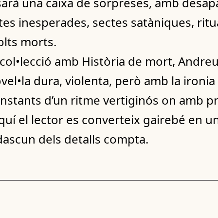
osarà una caixa de sorpreses, amb desap
stes inesperades, sectes satàniques, rit
olts morts.
col•lecció amb Història de mort, Andreu
el•la dura, violenta, però amb la ironia 
nstants d’un ritme vertiginós on amb pr
 aquí el lector es converteix gairebé en
dascun dels detalls compta.