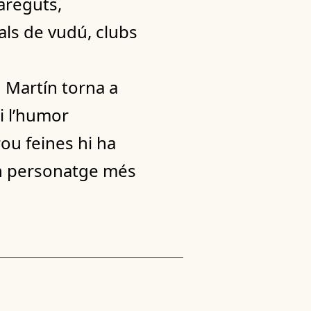
areguts,
uals de vudú, clubs
 Martín torna a
i l’humor
ou feines hi ha
 un personatge més