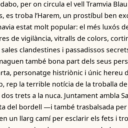
bidabo, per on circula el vell Tramvia Bl
 es troba l’Harem, un prostíbul ben exc
via estat molt popular: el més luxós de
 de vigilància, vitralls de colors, corti
b sales clandestines i passadissos secret
amaguen també bona part dels seus per
rta, personatge histriònic i únic hereu 
b, rep la terrible notícia de la troballa d
dos trets a la nuca. Juntament ambla Sa
a del bordell —i també trasbalsada per l
un llarg camí per esclarir els fets i tr