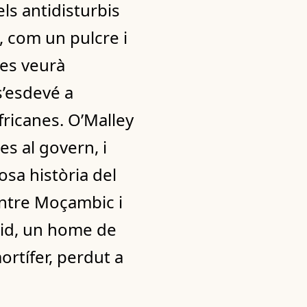
ls antidisturbis
 com un pulcre i
, es veurà
s’esdevé a
fricanes. O’Malley
es al govern, i
osa història del
 entre Moçambic i
heid, un home de
ortífer, perdut a