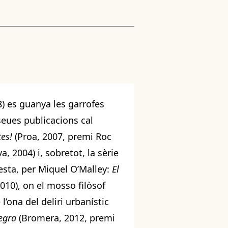
8) es guanya les garrofes
 seues publicacions cal
tes!
(Proa, 2007, premi Roc
, 2004) i, sobretot, la sèrie
esta, per Miquel O’Malley:
El
010), on el mosso filòsof
l’ona del deliri urbanístic
egra
(Bromera, 2012, premi