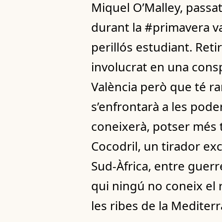
Miquel O’Malley, passat
durant la #primavera v
perillós estudiant. Retir
involucrat en una consp
València però que té ram
s’enfrontarà a les pode
coneixerà, potser més ta
Cocodril, un tirador exc
Sud-Àfrica, entre guerr
qui ningú no coneix el r
les ribes de la Mediterr