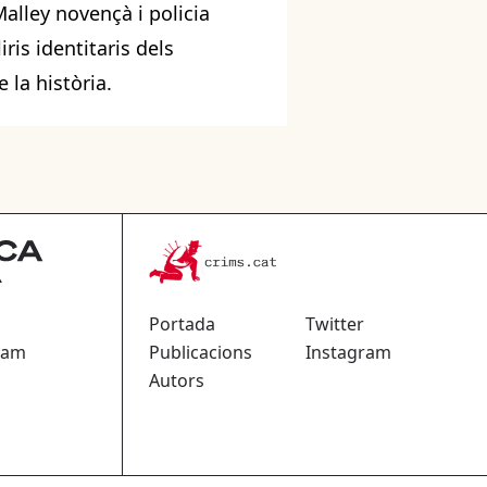
Malley novençà i policia
ris identitaris dels
 la història.
Portada
Twitter
ram
Publicacions
Instagram
Autors