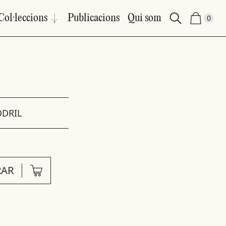
Col·leccions
Publicacions
Qui som
0
ODRIL
AR