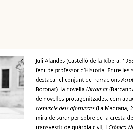
Juli Alandes (Castelló de la Ribera, 196
fent de professor d’Història. Entre les
destacar el conjunt de narracions
Àcra
Boronat), la novel·la
Ultramar
(Barcanova
de novel·les protagonitzades, com aqu
crepuscle dels afortunats
(La Magrana, 2
mira de surar per sobre de la cresta de 
transvestit de guàrdia civil, i
Crònica N