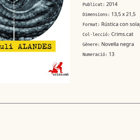
2014
Publicat:
13,5 x 21,5
Dimensions:
Rústica con sol
Format:
Crims.cat
Col·lecció:
Novel·la negra
Gènere:
13
Numeració: