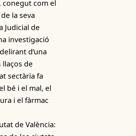
a, conegut com el
 de la seva
a Judicial de
una investigació
 delirant d’una
s llaços de
t sectària fa
 bé i el mal, el
cura i el fàrmac
utat de València: