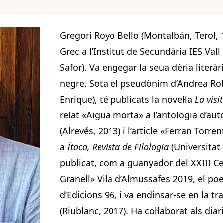
Gregori Royo Bello (Montalbán, Terol, 1
Grec a l’Institut de Secundària IES Vall
Safor). Va engegar la seua dèria literà
negre. Sota el pseudònim d’Andrea Rob
Enrique), té publicats la novel·la
La visi
relat «Aigua morta» a l’antologia d’au
(Alrevés, 2013) i l’article «Ferran Torre
a
Ítaca, Revista de Filologia
(Universitat 
publicat, com a guanyador del XXIII 
Granell» Vila d’Almussafes 2019, el po
d’Edicions 96, i va endinsar-se en la 
(Riublanc, 2017). Ha col·laborat als diar