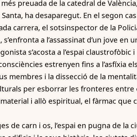
uia més preuada de la catedral de Valènci
a Santa, ha desaparegut. En el segon cas
da carrera, el sotsinspector de la Polici
, s’enfronta a l’assassinat d’un jove en 
onista s’acosta a l’espai claustrofòbic i
consciències estrenyen fins a l’asfíxia el
s membres i la dissecció de la mentalita
lturals per esborrar les fronteres entre el
 material i allò espiritual, el fàrmac que 
s de carn i os, l’espai en pugna de la ci