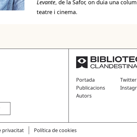
Levante
, de la Safor, on duia una colu
teatre i cinema.
Portada
Twitter
Publicacions
Instag
Autors
r
e privacitat
Política de cookies