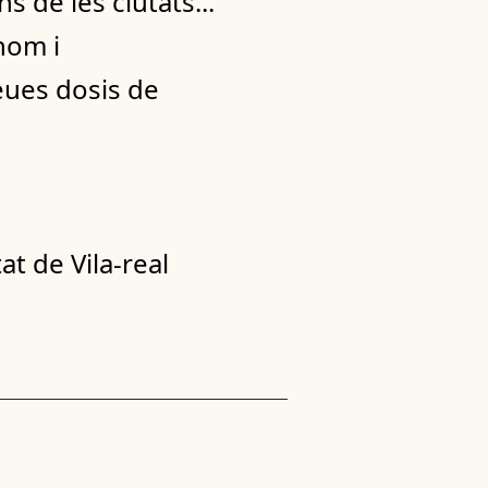
ns de les ciutats...
nom i
eues dosis de
t de Vila-real