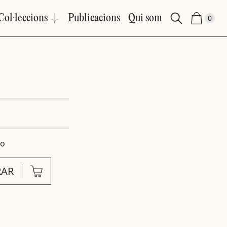
Col·leccions
Publicacions
Qui som
0
lo
AR