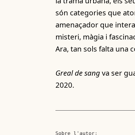
la trama urbana, els seus
són categories que ato
amenaçador que interac
misteri, màgia i fascina
Ara, tan sols falta una 
Greal de sang
va ser gua
2020.
Sobre l'autor: