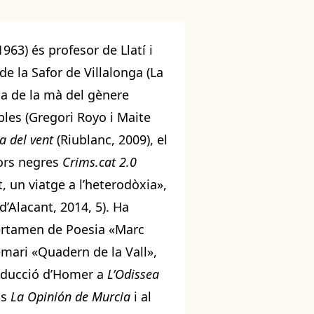
963) és profesor de Llatí i
 de la Safor de Villalonga (La
ria de la mà del gènere
les (Gregori Royo i Maite
ta del vent
(Riublanc, 2009), el
tors negres
Crims.cat 2.0
nt, un viatge a l’heterodòxia»,
d’Alacant, 2014, 5). Ha
Certamen de Poesia «Marc
emari «Quadern de la Vall»,
traducció d’Homer a
L’Odissea
is
La Opinión de Murcia
i al