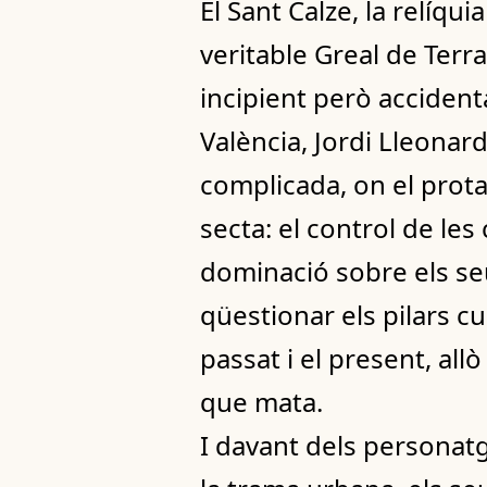
El Sant Calze, la relíq
veritable Greal de Terr
incipient però accidenta
València, Jordi Lleonard
complicada, on el protag
secta: el control de les 
dominació sobre els seu
qüestionar els pilars cu
passat i el present, allò
que mata.
I davant dels personatge