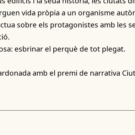
 edificis i la seua història, les ciutats di
rguen vida pròpia a un organisme autò
tua sobre els protagonistes amb les s
ció.
cosa: esbrinar el perquè de tot plegat.
rdonada amb el premi de narrativa Ciuta