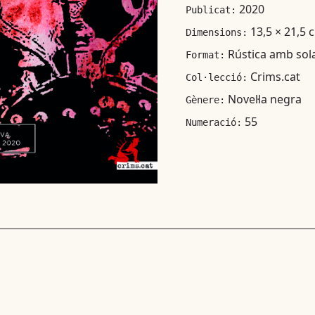
2020
Publicat:
13,5 × 21,5 
Dimensions:
Rústica amb sol
Format:
Crims.cat
Col·lecció:
Novel·la negra
Gènere:
55
Numeració: