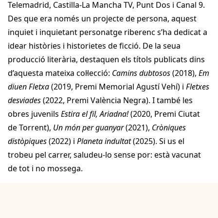
Telemadrid, Castilla-La Mancha TV, Punt Dos i Canal 9.
Des que era només un projecte de persona, aquest
inquiet i inquietant personatge riberenc s’ha dedicat a
idear històries i historietes de ficció. De la seua
producció literària, destaquen els títols publicats dins
d’aquesta mateixa col·lecció:
Camins dubtosos
(2018),
Em
diuen Fletxa
(2019, Premi Memorial Agustí Vehí) i
Fletxes
desviades
(2022, Premi València Negra). I també les
obres juvenils
Estira el fil, Ariadna!
(2020, Premi Ciutat
de Torrent),
Un món per guanyar
(2021),
Cròniques
distòpiques
(2022) i
Planeta indultat
(2025). Si us el
trobeu pel carrer, saludeu-lo sense por: està vacunat
de tot i no mossega.