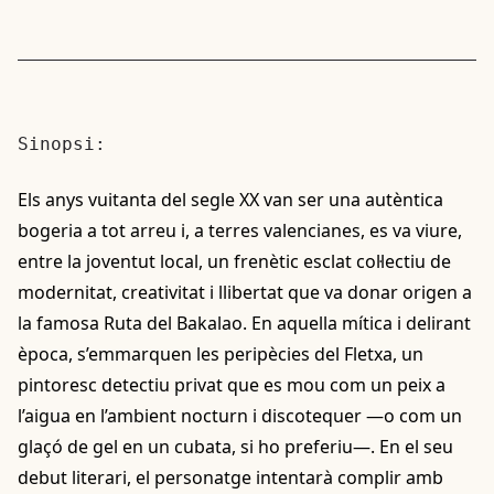
Sinopsi:
Els anys vuitanta del segle XX van ser una autèntica
bogeria a tot arreu i, a terres valencianes, es va viure,
entre la joventut local, un frenètic esclat col·lectiu de
modernitat, creativitat i llibertat que va donar origen a
la famosa Ruta del Bakalao. En aquella mítica i delirant
època, s’emmarquen les peripècies del Fletxa, un
pintoresc detectiu privat que es mou com un peix a
l’aigua en l’ambient nocturn i discotequer —o com un
glaçó de gel en un cubata, si ho preferiu—. En el seu
debut literari, el personatge intentarà complir amb