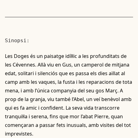
Sinopsi:
Les Doges és un paisatge idíl·lic a les profunditats de
les Cévennes. Allà viu en Gus, un camperol de mitjana
edat, solitari i silenciós que es passa els dies aïllat al
camp amb les vaques, la fusta i les reparacions de tota
mena, i amb l’única companyia del seu gos Març. A
prop de la granja, viu també l’Abel, un veí benèvol amb
qui es fa amic i confident. La seva vida transcorre
tranquil·la i serena, fins que mor l’abat Pierre, quan
començaran a passar fets inusuals, amb visites del tot
imprevistes.