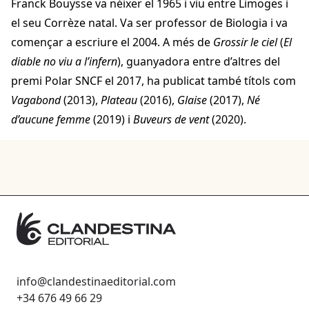
Franck Bouysse va néixer el 1965 i viu entre Limoges i
el seu Corrèze natal. Va ser professor de Biologia i va
començar a escriure el 2004. A més de
Grossir le ciel
(
El
diable no viu a l’infern
), guanyadora entre d’altres del
premi Polar SNCF el 2017, ha publicat també títols com
Vagabond
(2013),
Plateau
(2016),
Glaise
(2017),
Né
d’aucune femme
(2019) i
Buveurs de vent
(2020).
info@clandestinaeditorial.com
+34 676 49 66 29