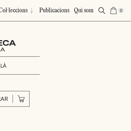
Col·leccions
Publicacions
Qui som
0
LLÀ
AR