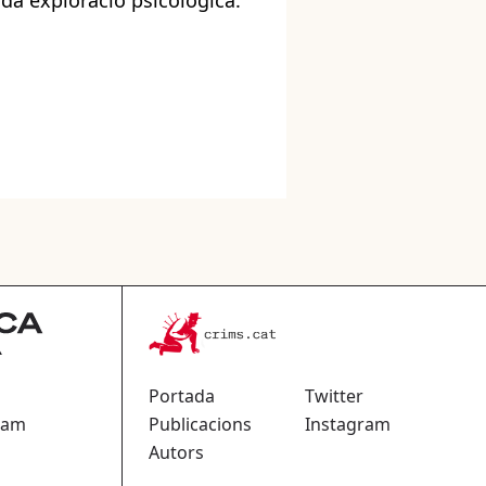
nda exploració psicològica.
Portada
Twitter
ram
Publicacions
Instagram
Autors