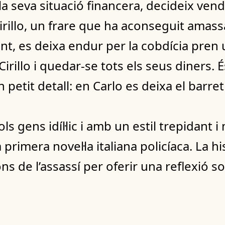
la seva situació financera, decideix ven
irillo, un frare que ha aconseguit amass
nt, es deixa endur per la cobdícia pren 
irillo i quedar-se tots els seus diners. É
petit detall: en Carlo es deixa el barret
 gens idíl·lic i amb un estil trepidant 
primera novel·la italiana policíaca. La hi
s de l’assassí per oferir una reflexió sob