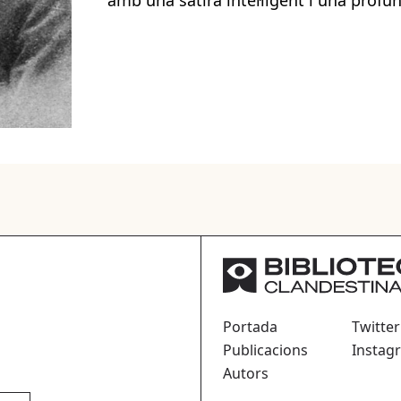
amb una sàtira intel·ligent i una profu
Portada
Twitter
Publicacions
Instag
Autors