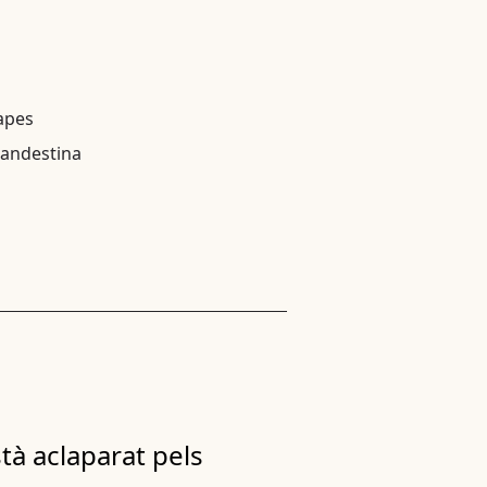
apes
landestina
stà aclaparat pels