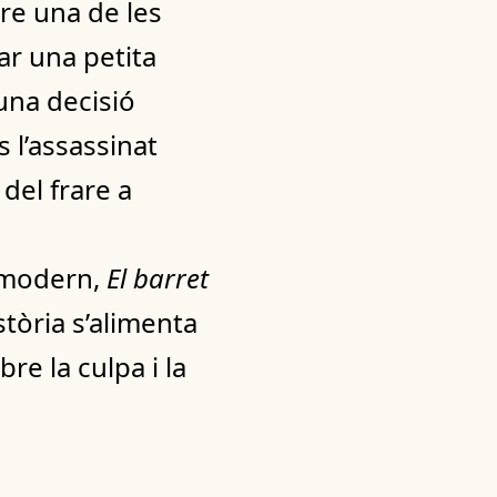
dre una de les
ar una petita
una decisió
s l’assassinat
 del frare a
i modern,
El barret
stòria s’alimenta
re la culpa i la