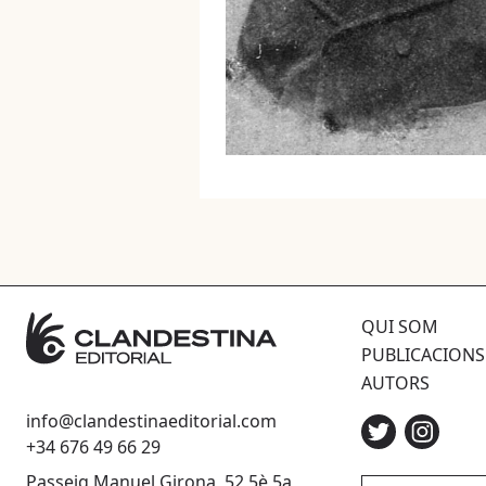
QUI SOM
PUBLICACIONS
AUTORS
info@clandestinaeditorial.com
+34 676 49 66 29
Passeig Manuel Girona, 52 5è 5a