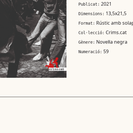
2021
Publicat:
13,5x21,5
Dimensions:
Rústic amb sola
Format:
Crims.cat
Col·lecció:
Novel·la negra
Gènere:
59
Numeració: