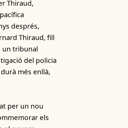
er Thiraud,
pacífica
nys després,
nard Thiraud, fill
 un tribunal
tigació del policia
l durà més enllà,
at per un nou
 commemorar els