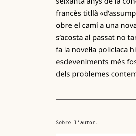
seixanta anys de la co
francès titllà «d’assu
obre el camí a una nova
s’acosta al passat no 
fa la novel·la policíaca 
esdeveniments més foscos
dels problemes contem
Sobre l'autor: