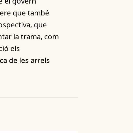
e el govern
ènere que també
rospectiva, que
ntar la trama, com
ció els
ca de les arrels