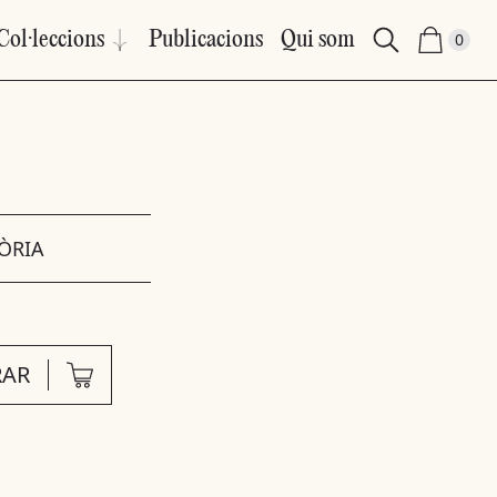
Col·leccions
Publicacions
Qui som
0
ÒRIA
AR