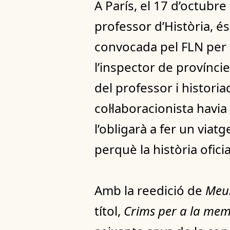
A París, el 17 d’octubr
professor d’Història, é
convocada pel FLN per p
l’inspector de províncie
del professor i histori
col·laboracionista havia
l’obligarà a fer un viatg
perquè la història oficia
Amb la reedició de
Meu
títol,
Crims per a la mem