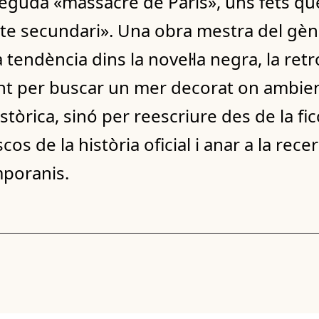
neguda «massacre de París», uns fets qu
mpte secundari». Una obra mestra del g
 tendència dins la novel·la negra, la ret
tant per buscar un mer decorat on ambie
històrica, sinó per reescriure des de la fic
 de la història oficial i anar a la recer
poranis.