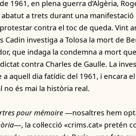
e de 1961, en plena guerra d’Algèria, Rog
s abatut a trets durant una manifestació 
rotestar contra el toc de queda. Vint a
s Cadin investiga a Tolosa la mort de Ber
ador, que indaga la condemna a mort que
 dictat contra Charles de Gaulle. La inves
e a aquell dia fatídic del 1961, i encara e
l no és mai la història real.
rtres pour mémoire
—nosaltres hem opt
òria
—, la col·lecció «crims.cat» pretén