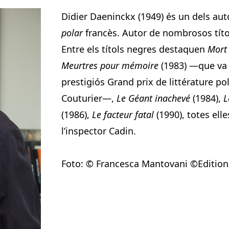
Didier Daeninckx (1949) és un dels au
polar
francès. Autor de nombrosos títols
Entre els títols negres destaquen
Mort
Meurtres pour mémoire
(1983) —que va 
prestigiós Grand prix de littérature poli
Couturier—,
Le Géant inachevé
(1984),
L
(1986),
Le facteur fatal
(1990), totes ell
l’inspector Cadin.
Foto: © Francesca Mantovani ©Edition