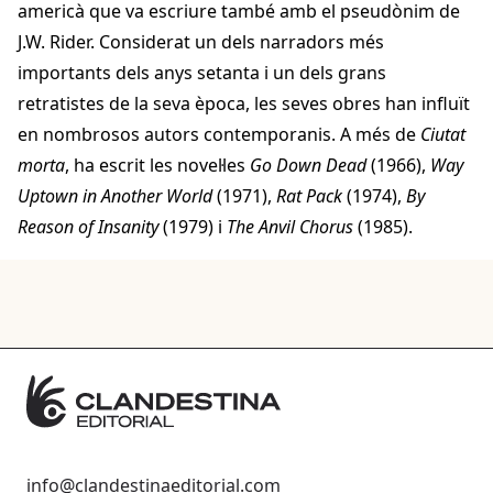
americà que va escriure també amb el pseudònim de
J.W. Rider. Considerat un dels narradors més
importants dels anys setanta i un dels grans
retratistes de la seva època, les seves obres han influït
en nombrosos autors contemporanis. A més de
Ciutat
morta
, ha escrit les novel·les
Go Down Dead
(1966),
Way
Uptown in Another World
(1971),
Rat Pack
(1974),
By
Reason of Insanity
(1979) i
The Anvil Chorus
(1985).
info@clandestinaeditorial.com