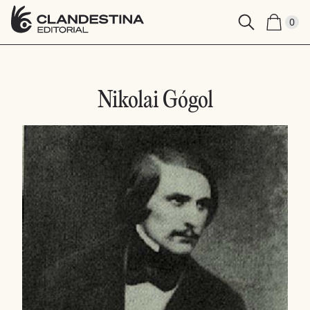
0
Nikolai Gógol